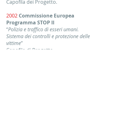
Capofila dei Progetto.
2002
Commissione Europea
Programma STOP II
“
Polizia e traffico di esseri umani.
Sistema dei controlli e protezione delle
vittime
”
Capofila di Progetto.
2002
Commissione Europea, DG
Occupazione e Affari Sociali
“
Kites' Web - Network for young equal
opportunities
”
Partner di Progetto.
2000
Commissione Europea
Programma Leonardo da Vinci
“
ETW European Technotraining for
Women
”
Capofila di Progetto.