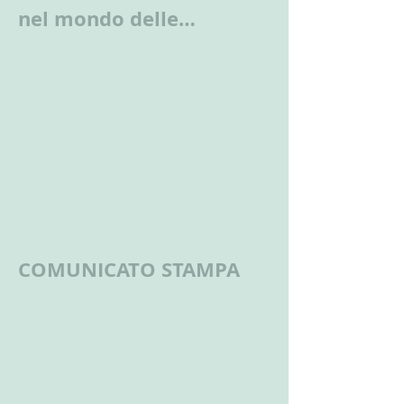
nel mondo delle
lavoratrici e dei
lavoratori autonomi
COMUNICATO STAMPA