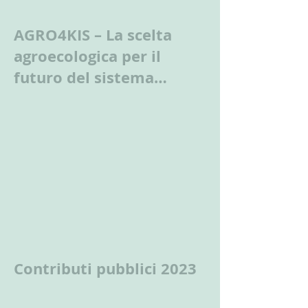
AGRO4KIS – La scelta
agroecologica per il
futuro del sistema
agroalimentare
Contributi pubblici 2023