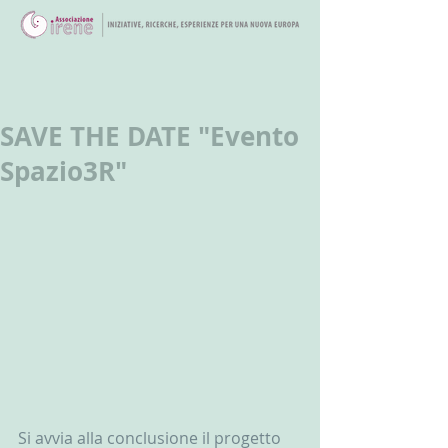
SAVE THE DATE "Evento
Spazio3R"
Si avvia alla conclusione il progetto 