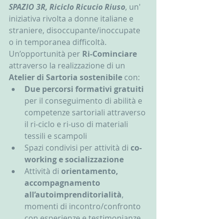
SPAZIO 3R, Riciclo Ricucio Riuso
, un' 
iniziativa rivolta a donne italiane e 
straniere, disoccupante/inoccupate 
o in temporanea difficoltà.  
Un’opportunità per 
Ri-Cominciare
attraverso la realizzazione di un 
Atelier di Sartoria sostenibile
 con: 
Due percorsi formativi gratuiti 
per il conseguimento di abilità e 
competenze sartoriali attraverso 
il ri-ciclo e ri-uso di materiali 
tessili e scampoli  
Spazi condivisi per attività di 
co-
working e socializzazione
Attività di 
orientamento, 
accompagnamento 
all’autoimprenditorialità
, 
momenti di incontro/confronto 
con esperienze e testimonianze 