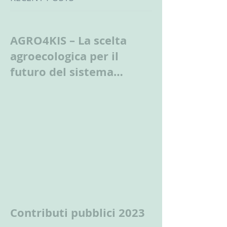
AGRO4KIS – La scelta
agroecologica per il
futuro del sistema
agroalimentare
Contributi pubblici 2023