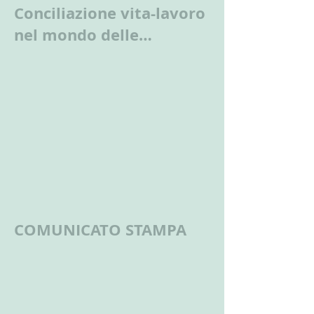
Conciliazione vita-lavoro
nel mondo delle
lavoratrici e dei
lavoratori autonomi
COMUNICATO STAMPA