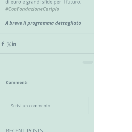
di euro e grandi sfide per il futuro. 
#ConFondazioneCariplo
A breve il programma dettagliato
Commenti
Scrivi un commento...
RECENT POSTS